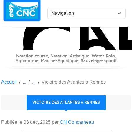
C
Co
Panneau de gestion des cookies
Natation course, Natation-Artistique, Water-Polo,
Aquaforme, Marche-Aquatique, Sauvetage-sportif
Accueil
Victoire des Atlantes à Rennes
VICTOIRE DES ATLANTES À RENNES
Publiée le
03 déc. 2025
par
CN Concarneau