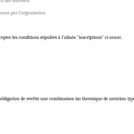
t des bracelets.
urni par l'organisation.
cepter les conditions stipulées à
l'alin
éa "inscriptions" ci-avant.
’obligation de revêtir une combinaison iso thermique de natation type 