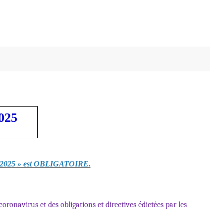
025
202
5 »
est OBLIGATOIRE.
oronavirus et des obligations et directives é
dict
ées par les