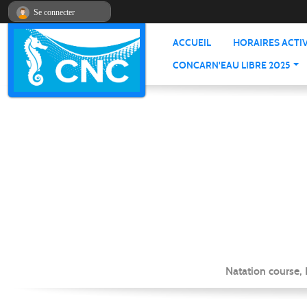
Panneau de gestion des cookies
Se connecter
ACCUEIL
HORAIRES ACTIV
CONCARN'EAU LIBRE 2025
Natation course,