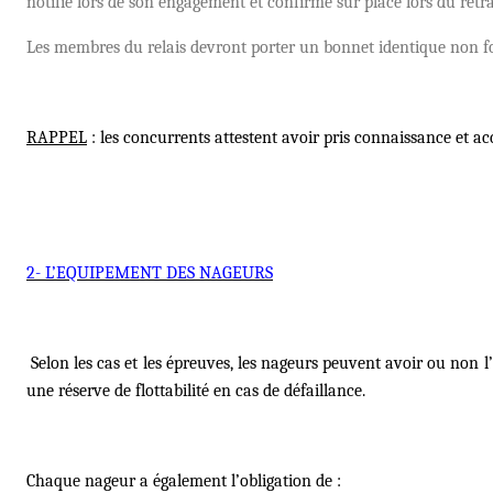
notifi
é lors de son engagement et confirmé sur place lors du retrai
Les membres du relais devront porter un bonnet identique non fo
RAPPEL
: les concurrents attestent avoir pris connaissance et ac
2- L’
EQUIPEMENT DES NAGEURS
Selon les cas et les épreuves, les nageurs peuvent avoir ou non l
une ré
serve de flottabilit
é en cas de défaillance.
Chaque nageur a également l’obligation de :