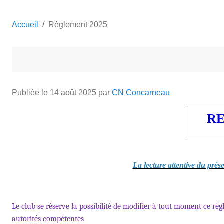
Accueil
Règlement 2025
Publiée le
14 août 2025
par
CN Concarneau
RE
La lecture attentive du prés
Le club se r
é
serve la possibilit
é de modifier à tout moment ce règ
autorité
s comp
é
tentes