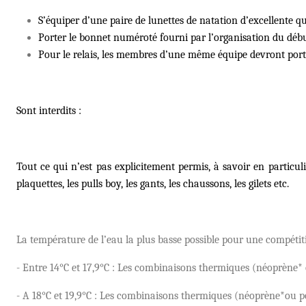
S’équiper d’une paire de lunettes de natation d’excellente qu
Porter le bonnet numéroté fourni par l’organisation du dé
b
Pour le relais, les membres d’une même équipe devront port
Sont interdits :
Tout ce qui n’est pas explicitement permis, à savoir en particuli
plaquettes, les pulls boy, les gants, les chaussons, les gilets etc.
La temp
érature de l’eau la plus basse possible pour une compétit
- Entre 14°C et 17,9°C : Les combinaisons thermiques (né
opr
ène* 
- A 18
°C et 19,9°C : Les combinaisons thermiques (né
opr
ène*ou po