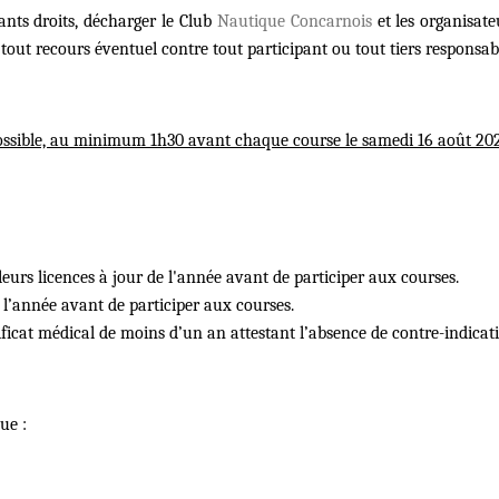
nts droits, décharger le Club
Nautique Concarnois
et les organisate
de tout recours éventuel contre tout participant ou tout tiers respon
 possible, au minimum 1h30 avant chaque course le samedi 16
ao
ût 20
leurs licences à jour de l'année avant de participer aux courses.
e l’année avant de participer aux courses.
ificat mé
dical
de moins d’un an attestant l’absence de contre-indicati
ue :