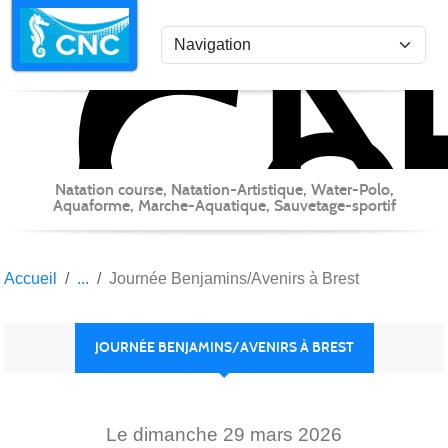
C
Co
Panneau de gestion des cookies
Natation course, Natation-Artistique, Water-Polo,
Aquaforme, Marche-Aquatique, Sauvetage-sportif
Accueil
Journée Benjamins/Avenirs à Brest
JOURNÉE BENJAMINS/AVENIRS À BREST
Le
dimanche
29
mars
2026