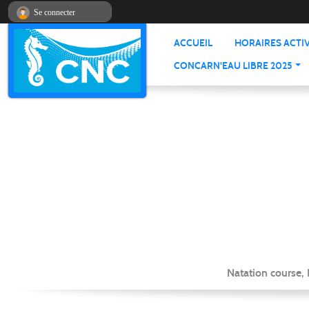
Panneau de gestion des cookies
Se connecter
ACCUEIL
HORAIRES ACTIV
CONCARN'EAU LIBRE 2025
Natation course,