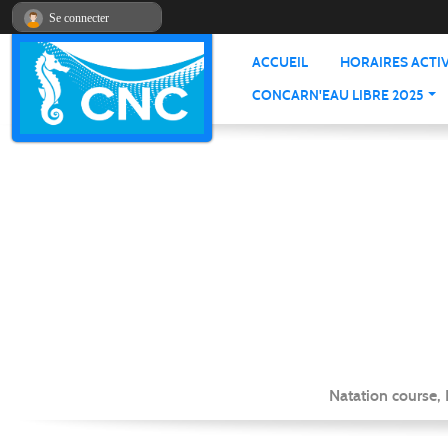
Panneau de gestion des cookies
Se connecter
ACCUEIL
HORAIRES ACTIV
CONCARN'EAU LIBRE 2025
Natation course,