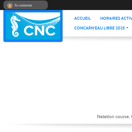
Panneau de gestion des cookies
Se connecter
ACCUEIL
HORAIRES ACTIV
CONCARN'EAU LIBRE 2025
Natation course,