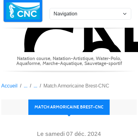
C
Co
Panneau de gestion des cookies
Natation course, Natation-Artistique, Water-Polo,
Aquaforme, Marche-Aquatique, Sauvetage-sportif
Accueil
Match Armoricaine Brest-CNC
MATCH ARMORICAINE BREST-CNC
Le
samedi
07
déc.
2024