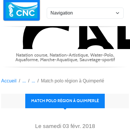
C
Co
Panneau de gestion des cookies
Natation course, Natation-Artistique, Water-Polo,
Aquaforme, Marche-Aquatique, Sauvetage-sportif
Accueil
Match polo région à Quimperlé
MATCH POLO RÉGION À QUIMPERLÉ
Le
samedi
03
févr.
2018