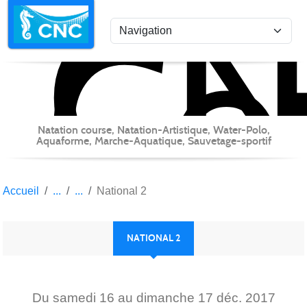
C
Co
Panneau de gestion des cookies
Natation course, Natation-Artistique, Water-Polo,
Aquaforme, Marche-Aquatique, Sauvetage-sportif
Accueil
National 2
NATIONAL 2
Du
samedi
16
au
dimanche
17
déc.
2017