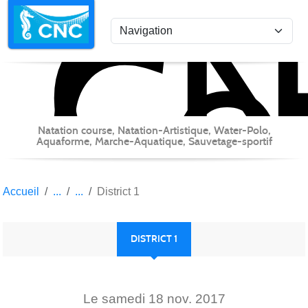
C
Co
Panneau de gestion des cookies
Natation course, Natation-Artistique, Water-Polo,
Aquaforme, Marche-Aquatique, Sauvetage-sportif
Accueil
District 1
DISTRICT 1
Le
samedi
18
nov.
2017