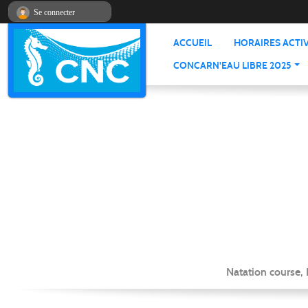
Panneau de gestion des cookies
Se connecter
ACCUEIL
HORAIRES ACTIV
CONCARN'EAU LIBRE 2025
Natation course,