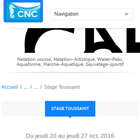
C
Co
Panneau de gestion des cookies
Natation course, Natation-Artistique, Water-Polo,
Aquaforme, Marche-Aquatique, Sauvetage-sportif
Accueil
Stage Toussaint
STAGE TOUSSAINT
Du
jeudi
20
au
jeudi
27
oct.
2016