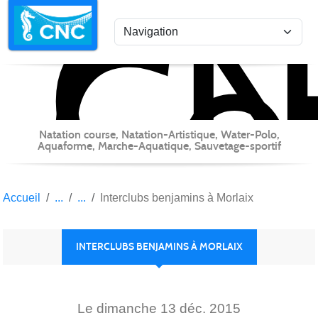
C
Co
Panneau de gestion des cookies
Natation course, Natation-Artistique, Water-Polo,
Aquaforme, Marche-Aquatique, Sauvetage-sportif
Accueil
Interclubs benjamins à Morlaix
INTERCLUBS BENJAMINS À MORLAIX
Le
dimanche
13
déc.
2015